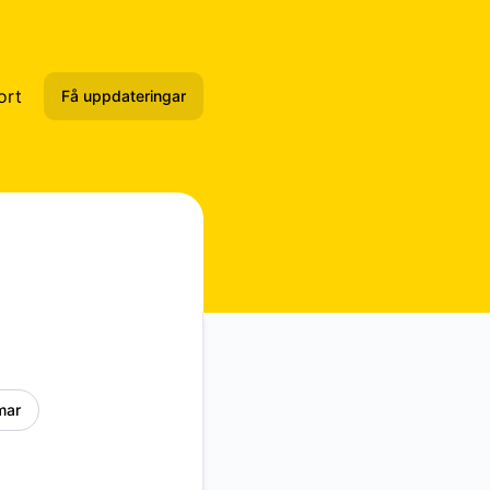
ort
Få uppdateringar
E-post
Slack
Microsoft Teams
Webhook
RSS
mar
Atom
API