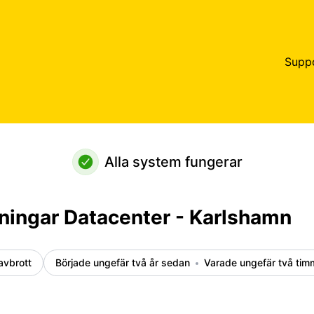
- Karlshamn – Incidentdetaljer
Supp
Alla system fungerar
rningar Datacenter - Karlshamn
avbrott
Började ungefär två år sedan
Varade ungefär två tim