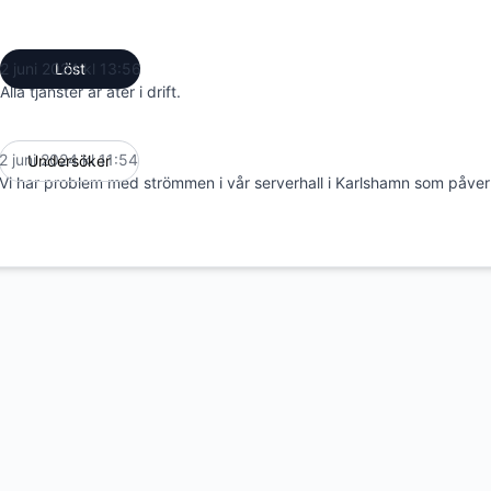
2 juni 2024 kl 13:56
Löst
UTC
Alla tjänster är åter i drift.
2 juni 2024 kl 11:54
Undersöker
UTC
Vi har problem med strömmen i vår serverhall i Karlshamn som påver