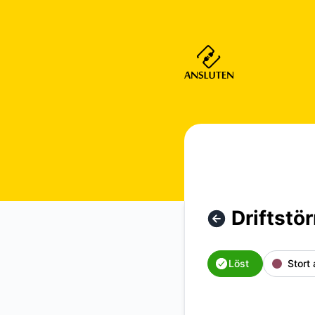
Ansluten Hosting i Sverige AB - Driftstörningar Datacenter 
Driftstö
Löst
Stort 