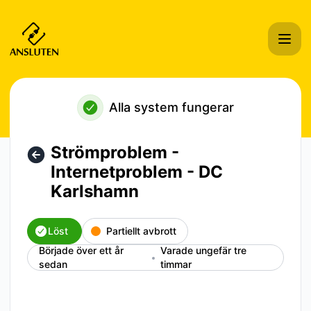
Ansluten Hosting i Sverige AB - Strömproblem - Internetpr
Alla system fungerar
Strömproblem -
Internetproblem - DC
Karlshamn
Löst
Partiellt avbrott
Började över ett år
Varade ungefär tre
sedan
timmar