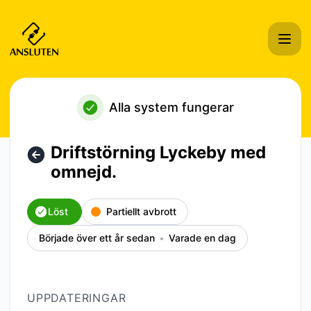
Ansluten Hosting i Sverige AB - Driftstörning Lyckeby med 
Alla system fungerar
Driftstörning Lyckeby med
omnejd.
Löst
Partiellt avbrott
Började över ett år sedan
Varade en dag
UPPDATERINGAR