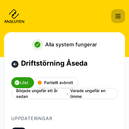
Ansluten Hosting i Sverige AB - Driftstörning Åseda – Incid
Alla system fungerar
Driftstörning Åseda
Löst
Partiellt avbrott
Började ungefär ett år
Varade ungefär en
sedan
timme
UPPDATERINGAR