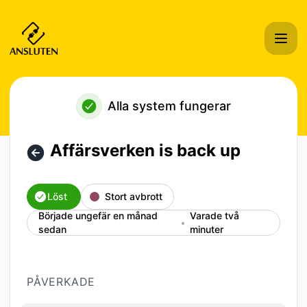
Ansluten Hosting i Sverige AB - Affärsverken is back up – I
Alla system fungerar
Affärsverken is back up
Löst
Stort avbrott
Började ungefär en månad
Varade två
sedan
minuter
PÅVERKADE