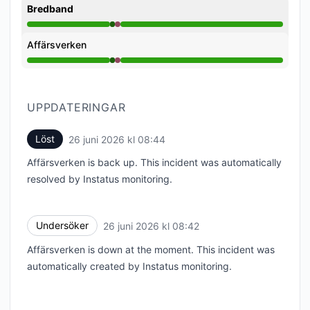
Bredband
I drift från 8:42 AM till 8:42 AM, Stort avbrott från 8
Affärsverken
I drift från 8:42 AM till 8:42 AM, Stort avbrott från 8
UPPDATERINGAR
Löst
26 juni 2026 kl 08:44
UTC
Affärsverken is back up. This incident was automatically
resolved by Instatus monitoring.
Undersöker
26 juni 2026 kl 08:42
UTC
Affärsverken is down at the moment. This incident was
automatically created by Instatus monitoring.